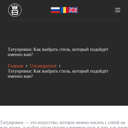
П
е
р
е
й
т
и
к
с
Татуировки: Как выбрать стиль, который подойдёт
у
именно вам?
т
и
Главная
Uncategorized
Татуировки: Как выбрать стиль, который подойдёт
именно вам?
Татуировки — это искусство, которое можно носить с собой на
всю жизнь, и выбор стиля играет ключевую роль в том, как ваше