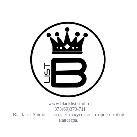
www.blacklist.studio
+373(69)370-711
BlackList Studio — создает искусство которое с тобой
навсегда.