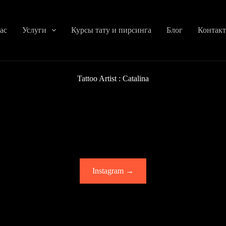
ас
Услуги
Курсы тату и пирсинга
Блог
Контак
Tattoo Artist : Catalina
Instagram →