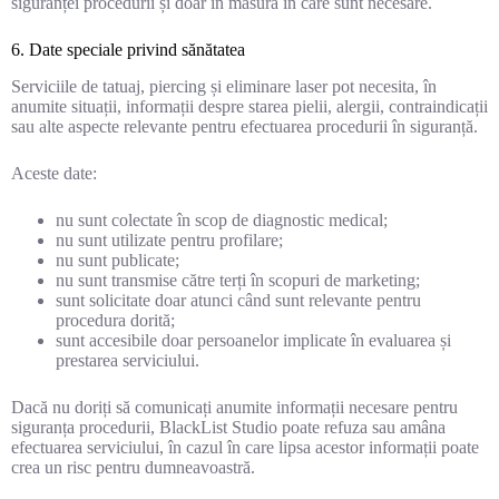
siguranței procedurii și doar în măsura în care sunt necesare.
6. Date speciale privind sănătatea
Serviciile de tatuaj, piercing și eliminare laser pot necesita, în
anumite situații, informații despre starea pielii, alergii, contraindicații
sau alte aspecte relevante pentru efectuarea procedurii în siguranță.
Aceste date:
nu sunt colectate în scop de diagnostic medical;
nu sunt utilizate pentru profilare;
nu sunt publicate;
nu sunt transmise către terți în scopuri de marketing;
sunt solicitate doar atunci când sunt relevante pentru
procedura dorită;
sunt accesibile doar persoanelor implicate în evaluarea și
prestarea serviciului.
Dacă nu doriți să comunicați anumite informații necesare pentru
siguranța procedurii, BlackList Studio poate refuza sau amâna
efectuarea serviciului, în cazul în care lipsa acestor informații poate
crea un risc pentru dumneavoastră.