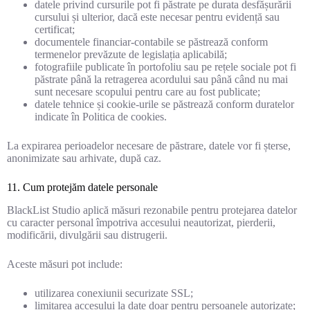
datele privind cursurile pot fi păstrate pe durata desfășurării
cursului și ulterior, dacă este necesar pentru evidență sau
certificat;
documentele financiar-contabile se păstrează conform
termenelor prevăzute de legislația aplicabilă;
fotografiile publicate în portofoliu sau pe rețele sociale pot fi
păstrate până la retragerea acordului sau până când nu mai
sunt necesare scopului pentru care au fost publicate;
datele tehnice și cookie-urile se păstrează conform duratelor
indicate în Politica de cookies.
La expirarea perioadelor necesare de păstrare, datele vor fi șterse,
anonimizate sau arhivate, după caz.
11. Cum protejăm datele personale
BlackList Studio aplică măsuri rezonabile pentru protejarea datelor
cu caracter personal împotriva accesului neautorizat, pierderii,
modificării, divulgării sau distrugerii.
Aceste măsuri pot include:
utilizarea conexiunii securizate SSL;
limitarea accesului la date doar pentru persoanele autorizate;