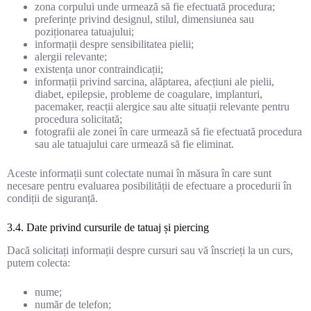
zona corpului unde urmează să fie efectuată procedura;
preferințe privind designul, stilul, dimensiunea sau
poziționarea tatuajului;
informații despre sensibilitatea pielii;
alergii relevante;
existența unor contraindicații;
informații privind sarcina, alăptarea, afecțiuni ale pielii,
diabet, epilepsie, probleme de coagulare, implanturi,
pacemaker, reacții alergice sau alte situații relevante pentru
procedura solicitată;
fotografii ale zonei în care urmează să fie efectuată procedura
sau ale tatuajului care urmează să fie eliminat.
Aceste informații sunt colectate numai în măsura în care sunt
necesare pentru evaluarea posibilității de efectuare a procedurii în
condiții de siguranță.
3.4. Date privind cursurile de tatuaj și piercing
Dacă solicitați informații despre cursuri sau vă înscrieți la un curs,
putem colecta:
nume;
număr de telefon;