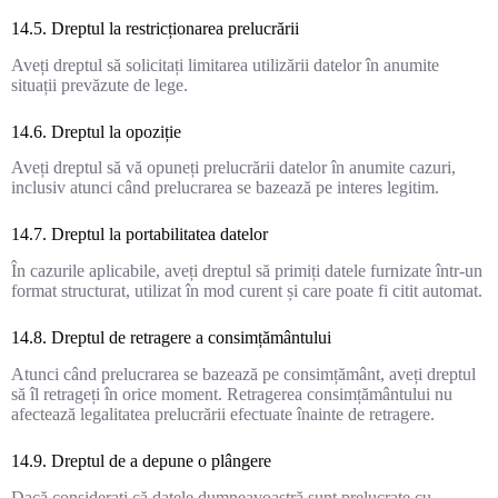
14.5. Dreptul la restricționarea prelucrării
Aveți dreptul să solicitați limitarea utilizării datelor în anumite
situații prevăzute de lege.
14.6. Dreptul la opoziție
Aveți dreptul să vă opuneți prelucrării datelor în anumite cazuri,
inclusiv atunci când prelucrarea se bazează pe interes legitim.
14.7. Dreptul la portabilitatea datelor
În cazurile aplicabile, aveți dreptul să primiți datele furnizate într-un
format structurat, utilizat în mod curent și care poate fi citit automat.
14.8. Dreptul de retragere a consimțământului
Atunci când prelucrarea se bazează pe consimțământ, aveți dreptul
să îl retrageți în orice moment. Retragerea consimțământului nu
afectează legalitatea prelucrării efectuate înainte de retragere.
14.9. Dreptul de a depune o plângere
Dacă considerați că datele dumneavoastră sunt prelucrate cu