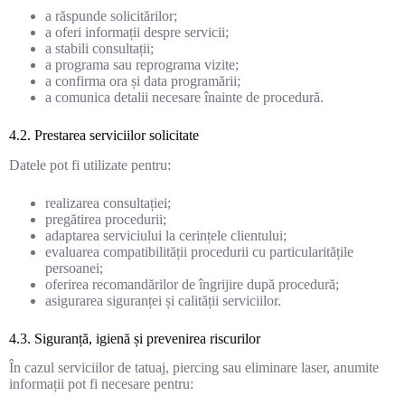
a răspunde solicitărilor;
a oferi informații despre servicii;
a stabili consultații;
a programa sau reprograma vizite;
a confirma ora și data programării;
a comunica detalii necesare înainte de procedură.
4.2. Prestarea serviciilor solicitate
Datele pot fi utilizate pentru:
realizarea consultației;
pregătirea procedurii;
adaptarea serviciului la cerințele clientului;
evaluarea compatibilității procedurii cu particularitățile
persoanei;
oferirea recomandărilor de îngrijire după procedură;
asigurarea siguranței și calității serviciilor.
4.3. Siguranță, igienă și prevenirea riscurilor
În cazul serviciilor de tatuaj, piercing sau eliminare laser, anumite
informații pot fi necesare pentru: