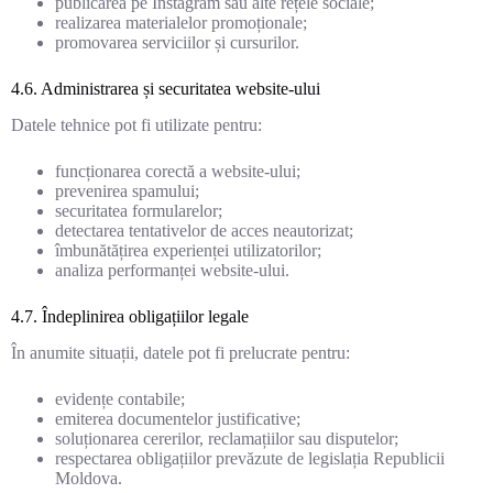
publicarea pe Instagram sau alte rețele sociale;
realizarea materialelor promoționale;
promovarea serviciilor și cursurilor.
4.6. Administrarea și securitatea website-ului
Datele tehnice pot fi utilizate pentru:
funcționarea corectă a website-ului;
prevenirea spamului;
securitatea formularelor;
detectarea tentativelor de acces neautorizat;
îmbunătățirea experienței utilizatorilor;
analiza performanței website-ului.
4.7. Îndeplinirea obligațiilor legale
În anumite situații, datele pot fi prelucrate pentru:
evidențe contabile;
emiterea documentelor justificative;
soluționarea cererilor, reclamațiilor sau disputelor;
respectarea obligațiilor prevăzute de legislația Republicii
Moldova.