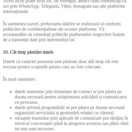
Acest lucru poate avea loc, de exemplu, atunci când comunicați cu
noi prin WhatsApp, Telegram, Viber, Instagram sau alte platforme
internaționale.
În asemenea cazuri, prelucrarea datelor se realizează și conform
politicilor de confidențialitate ale acestor platforme. Vă
recomandăm să consultați politicile platformelor respective înainte
de a transmite date prin intermediul lor.
10. Cât timp păstrăm datele
Datele cu caracter personal sunt păstrate doar atât timp cât este
necesar pentru scopurile pentru care au fost colectate.
În mod orientativ:
datele transmise prin formulare de contact se pot păstra pe
durata necesară pentru soluționarea solicitării și comunicarea
cu persoana;
datele privind programările se pot păstra pe durata necesară
organizării serviciului și gestionării relației cu clientul;
mesajele transmise prin aplicații de comunicare pot rămâne în
istoricul conversației până la ștergerea acestora sau până când
nu mai sunt necesare;