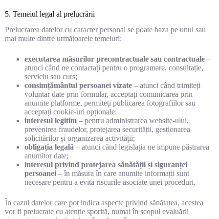
5. Temeiul legal al prelucrării
Prelucrarea datelor cu caracter personal se poate baza pe unul sau
mai multe dintre următoarele temeiuri:
executarea măsurilor precontractuale sau contractuale
–
atunci când ne contactați pentru o programare, consultație,
serviciu sau curs;
consimțământul persoanei vizate
– atunci când trimiteți
voluntar date prin formular, acceptați comunicarea prin
anumite platforme, permiteți publicarea fotografiilor sau
acceptați cookie-uri opționale;
interesul legitim
– pentru administrarea website-ului,
prevenirea fraudelor, protejarea securității, gestionarea
solicitărilor și organizarea activității;
obligația legală
– atunci când legislația ne impune păstrarea
anumitor date;
interesul privind protejarea sănătății și siguranței
persoanei
– în măsura în care anumite informații sunt
necesare pentru a evita riscurile asociate unei proceduri.
În cazul datelor care pot indica aspecte privind sănătatea, acestea
vor fi prelucrate cu atenție sporită, numai în scopul evaluării