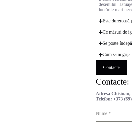
desenului. Tatuajel
lucrările mari nec
Este dureroasă p
Ce măsuri de igi
Se poate îndepăr
Cum să ai grijă
Contacte
Contacte:
Adresa Chisinau,
Telefon: +373 (69
Nume
*