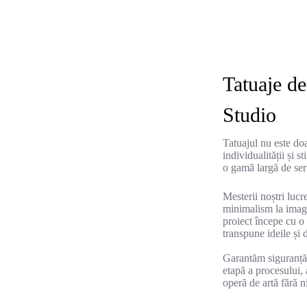
Tatuaje 
Studio
Tatuajul nu este doa
individualității și
o gamă largă de serv
Mesterii noștri lucre
minimalism la imagi
proiect începe cu o 
transpune ideile și 
Garantăm siguranță,
etapă a procesului, 
operă de artă fără ni