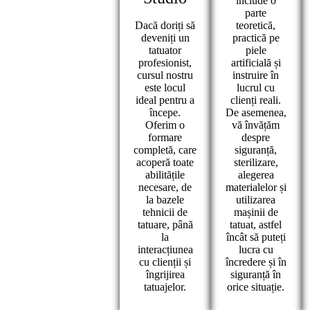
include o
parte
Dacă doriți să
teoretică,
deveniți un
practică pe
tatuator
piele
profesionist,
artificială și
cursul nostru
instruire în
este locul
lucrul cu
ideal pentru a
clienți reali.
începe.
De asemenea,
Oferim o
vă învățăm
formare
despre
completă, care
siguranță,
acoperă toate
sterilizare,
abilitățile
alegerea
necesare, de
materialelor și
la bazele
utilizarea
tehnicii de
mașinii de
tatuare, până
tatuat, astfel
la
încât să puteți
interacțiunea
lucra cu
cu clienții și
încredere și în
îngrijirea
siguranță în
tatuajelor.
orice situație.