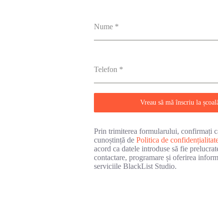
Nume
*
Telefon
*
Vreau să mă înscriu la școal
Prin trimiterea formularului, confirmați că
cunoștință de
Politica de confidențialitat
acord ca datele introduse să fie prelucrat
contactare, programare și oferirea inform
serviciile BlackList Studio.