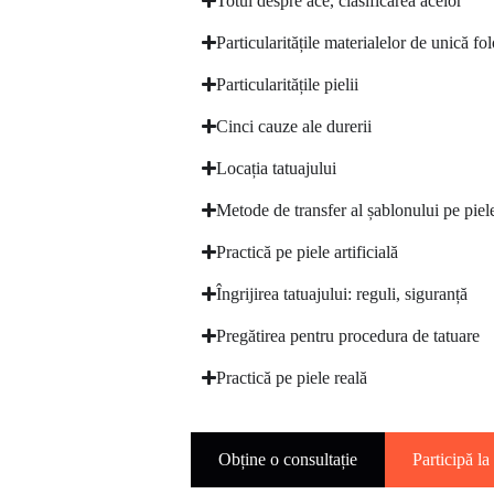
Totul despre ace, clasificarea acelor
Particularitățile materialelor de unică fol
Particularitățile pielii
Cinci cauze ale durerii
Locația tatuajului
Metode de transfer al șablonului pe piel
Practică pe piele artificială
Îngrijirea tatuajului: reguli, siguranță
Pregătirea pentru procedura de tatuare
Practică pe piele reală
Obține o consultație
Participă la