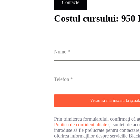
Contacte
Costul cursului: 950
Nume
*
Telefon
*
Vreau să mă înscriu la școal
Prin trimiterea formularului, confirmați că aț
Politica de confidențialitate
și sunteți de aco
introduse să fie prelucrate pentru contactar
oferirea informațiilor despre serviciile Blac